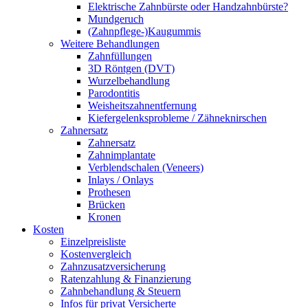
Elektrische Zahnbürste oder Handzahnbürste?
Mundgeruch
(Zahnpflege-)Kaugummis
Weitere Behandlungen
Zahnfüllungen
3D Röntgen (DVT)
Wurzelbehandlung
Parodontitis
Weisheitszahnentfernung
Kiefergelenksprobleme / Zähneknirschen
Zahnersatz
Zahnersatz
Zahnimplantate
Verblendschalen (Veneers)
Inlays / Onlays
Prothesen
Brücken
Kronen
Kosten
Einzelpreisliste
Kostenvergleich
Zahnzusatzversicherung
Ratenzahlung & Finanzierung
Zahnbehandlung & Steuern
Infos für privat Versicherte