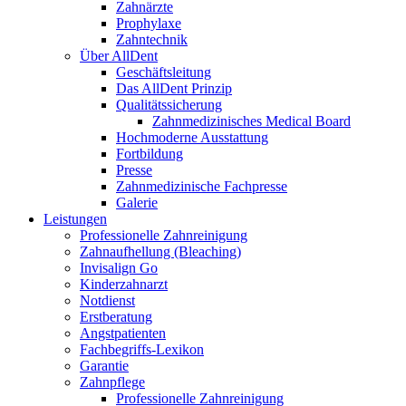
Zahnärzte
Prophylaxe
Zahntechnik
Über AllDent
Geschäftsleitung
Das AllDent Prinzip
Qualitätssicherung
Zahnmedizinisches Medical Board
Hochmoderne Ausstattung
Fortbildung
Presse
Zahnmedizinische Fachpresse
Galerie
Leistungen
Professionelle Zahnreinigung
Zahnaufhellung (Bleaching)
Invisalign Go
Kinderzahnarzt
Notdienst
Erstberatung
Angstpatienten
Fachbegriffs-Lexikon
Garantie
Zahnpflege
Professionelle Zahnreinigung