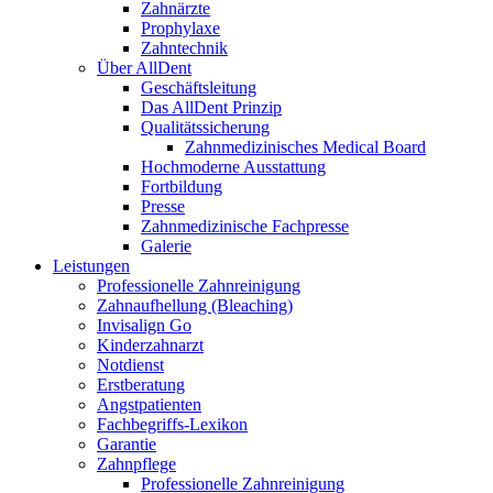
Zahnärzte
Prophylaxe
Zahntechnik
Über AllDent
Geschäftsleitung
Das AllDent Prinzip
Qualitätssicherung
Zahnmedizinisches Medical Board
Hochmoderne Ausstattung
Fortbildung
Presse
Zahnmedizinische Fachpresse
Galerie
Leistungen
Professionelle Zahnreinigung
Zahnaufhellung (Bleaching)
Invisalign Go
Kinderzahnarzt
Notdienst
Erstberatung
Angstpatienten
Fachbegriffs-Lexikon
Garantie
Zahnpflege
Professionelle Zahnreinigung