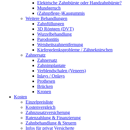
Elektrische Zahnbürste oder Handzahnbürste?
Mundgeruch
(Zahnpflege-)Kaugummis
Weitere Behandlungen
Zahnfüllungen
3D Röntgen (DVT)
Wurzelbehandlung
Parodontitis
Weisheitszahnentfernung
Kiefergelenksprobleme / Zähneknirschen
Zahnersatz
Zahnersatz
Zahnimplantate
Verblendschalen (Veneers)
Inlays / Onlays
Prothesen
Brücken
Kronen
Kosten
Einzelpreisliste
Kostenvergleich
Zahnzusatzversicherung
Ratenzahlung & Finanzierung
Zahnbehandlung & Steuern
Infos für privat Versicherte