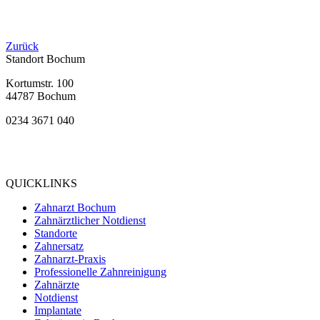
Zurück
Standort Bochum
Kortumstr. 100
44787 Bochum
0234 3671 040
Bewertung
bei Google My Business:
4.9
QUICKLINKS
Zahnarzt Bochum
Zahnärztlicher Notdienst
Standorte
Zahnersatz
Zahnarzt-Praxis
Professionelle Zahnreinigung
Zahnärzte
Notdienst
Implantate