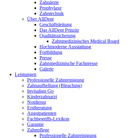
Zahnärzte
Prophylaxe
Zahntechnik
Über AllDent
Geschäftsleitung
Das AllDent Prinzip
Qualitätssicherung
Zahnmedizinisches Medical Board
Hochmoderne Ausstattung
Fortbildung
Presse
Zahnmedizinische Fachpresse
Galerie
Leistungen
Professionelle Zahnreinigung
Zahnaufhellung (Bleaching)
Invisalign Go
Kinderzahnarzt
Notdienst
Erstberatung
Angstpatienten
Fachbegriffs-Lexikon
Garantie
Zahnpflege
Professionelle Zahnreinigung