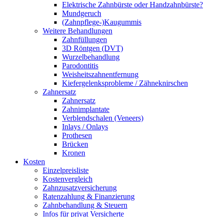
Elektrische Zahnbürste oder Handzahnbürste?
Mundgeruch
(Zahnpflege-)Kaugummis
Weitere Behandlungen
Zahnfüllungen
3D Röntgen (DVT)
Wurzelbehandlung
Parodontitis
Weisheitszahnentfernung
Kiefergelenksprobleme / Zähneknirschen
Zahnersatz
Zahnersatz
Zahnimplantate
Verblendschalen (Veneers)
Inlays / Onlays
Prothesen
Brücken
Kronen
Kosten
Einzelpreisliste
Kostenvergleich
Zahnzusatzversicherung
Ratenzahlung & Finanzierung
Zahnbehandlung & Steuern
Infos für privat Versicherte